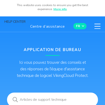
Centre d’assistance
This website uses cookies to ensure you get the best
experience.
More info
.
HELP CENTER
Centre d’assistance
FR
Contactez-nous
APPLICATION DE BUREAU
Available now for iOS and Android
Ici vous pouvez trouver des conseils et
des réponses de l'équipe d'assistance
technique de logiciel VikingCloud Protect.